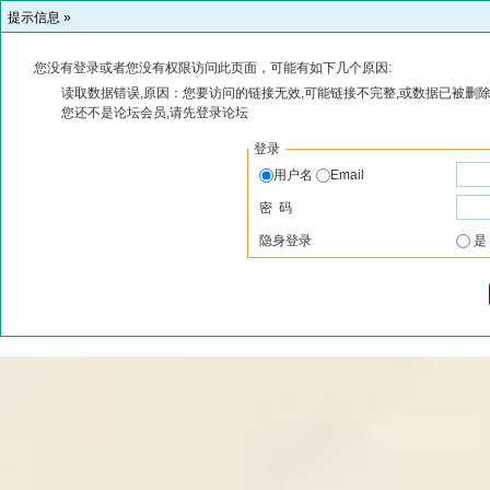
提示信息 »
您没有登录或者您没有权限访问此页面，可能有如下几个原因:
读取数据错误,原因：您要访问的链接无效,可能链接不完整,或数据已被删除
您还不是论坛会员,请先登录论坛
登录
用户名
Email
密 码
隐身登录