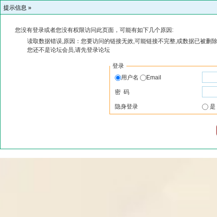
提示信息 »
您没有登录或者您没有权限访问此页面，可能有如下几个原因:
读取数据错误,原因：您要访问的链接无效,可能链接不完整,或数据已被删除
您还不是论坛会员,请先登录论坛
登录
用户名
Email
密 码
隐身登录