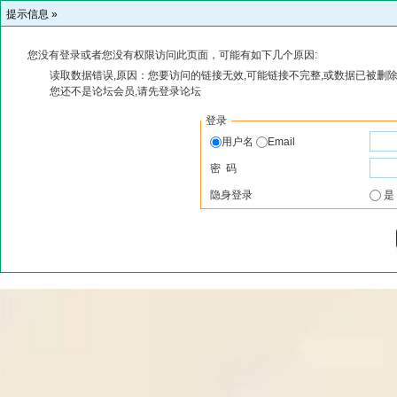
提示信息 »
您没有登录或者您没有权限访问此页面，可能有如下几个原因:
读取数据错误,原因：您要访问的链接无效,可能链接不完整,或数据已被删除
您还不是论坛会员,请先登录论坛
登录
用户名
Email
密 码
隐身登录