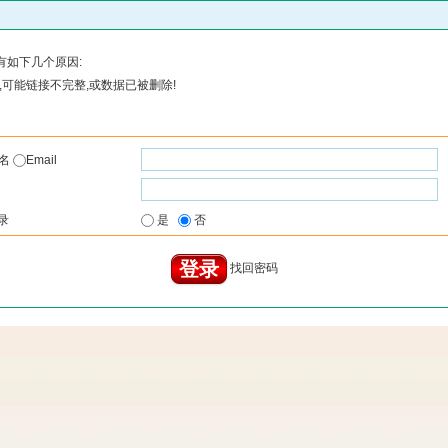
有如下几个原因:
可能链接不完整,或数据已被删除!
户名
Email
录
是
否
找回密码