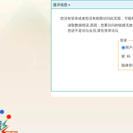
提示信息 »
您没有登录或者您没有权限访问此页面，可能
读取数据错误,原因：您要访问的链接无效,
您还不是论坛会员,请先登录论坛
登录
用
密 码
隐身登