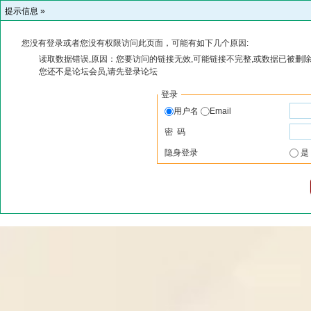
提示信息 »
您没有登录或者您没有权限访问此页面，可能有如下几个原因:
读取数据错误,原因：您要访问的链接无效,可能链接不完整,或数据已被删除
您还不是论坛会员,请先登录论坛
登录
用户名
Email
密 码
隐身登录